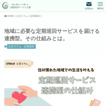
お問合せ
MENU
HOME
公式コラム
定期巡回
地域に必要な定期巡回サービスを届ける
連携型。その仕組みとは。
公式コラム
定期巡回