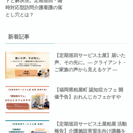
トと解決法。定期巡回・随
時対応型訪問介護看護の落
とし穴とは？
新着記事
【定期巡回サービス土屋】届いた
声、その先に。― クライアント・
ご家族の声から見えるケア ―
【福岡県粕屋町 認知症カフェ 開
催予告】おれんじカフェかすや
【定期巡回サービス土屋粕屋 活動
報告】介護施設実習生向け講義を