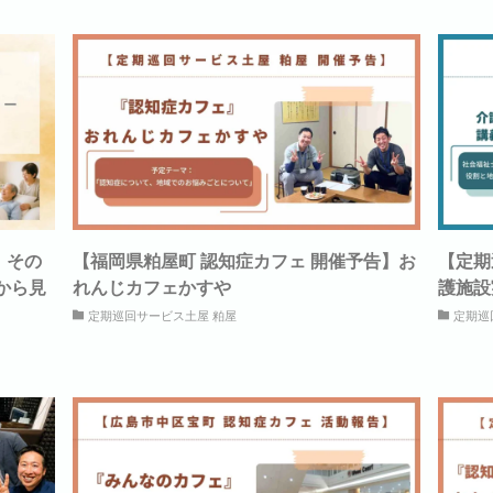
、その
【福岡県粕屋町 認知症カフェ 開催予告】お
【定期
から見
れんじカフェかすや
護施設
定期巡回サービス土屋 粕屋
定期巡