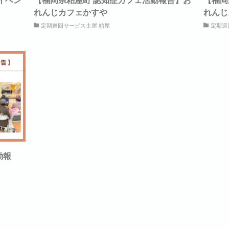
れんじカフェかすや
れんじ
定期巡回サービス土屋 粕屋
定期巡
動報