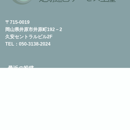
〒715-0019
岡山県井原市井原町192－2
久安セントラルビル2F
TEL：050-3138-2024
最近の投稿
メニュー
HOME
会社情報
お問い合わせ
トップへ
【定期巡回サービス土屋】届いた声、その先に。― ク
ライアント・ご家族の声から見えるケア ―
【福岡県粕屋町 認知症カフェ 開催予告】おれんじカフ
ェかすや
【定期巡回サービス土屋粕屋 活動報告】介護施設実習