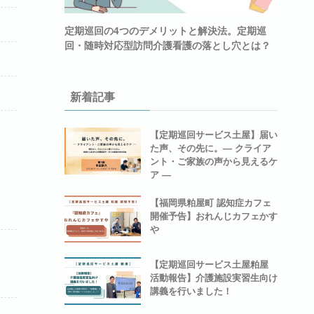
定期巡回の4つのデメリットと解決法。定期巡
回・随時対応型訪問介護看護の落とし穴とは？
新着記事
【定期巡回サービス土屋】届い
た声、その先に。― クライア
ント・ご家族の声から見えるケ
ア ―
【福岡県粕屋町 認知症カフェ
開催予告】おれんじカフェかす
や
【定期巡回サービス土屋粕屋
活動報告】介護施設実習生向け
講義を行いました！