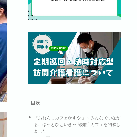
目次
『おれんじカフェかすや 』～みんなでつなが
る、ほっとひといき～ 認知症カフェを開催し
ました