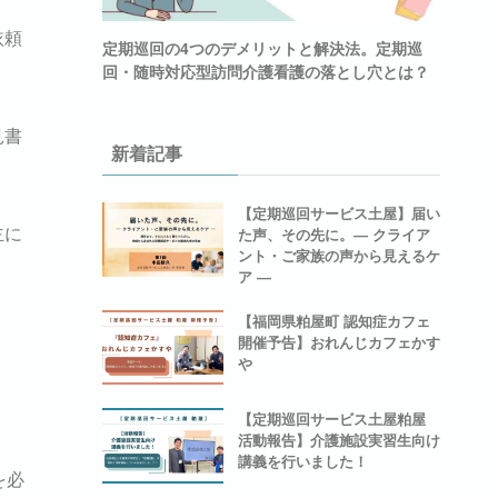
依頼
定期巡回の4つのデメリットと解決法。定期巡
回・随時対応型訪問介護看護の落とし穴とは？
見書
新着記事
【定期巡回サービス土屋】届い
主に
た声、その先に。― クライア
ント・ご家族の声から見えるケ
ア ―
【福岡県粕屋町 認知症カフェ
開催予告】おれんじカフェかす
や
【定期巡回サービス土屋粕屋
活動報告】介護施設実習生向け
講義を行いました！
を必