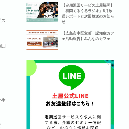
【定期巡回サービス土屋福岡】
「福岡くるくるラジオ」6月放
送レポートと次回放送のお知ら
ビス
せ
【広島市中区宝町 認知症カフ
ェ活動報告】みんなのカフェ
範囲
常生
ビ