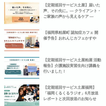
【定期巡回サービス土屋】届いた
声、その先に。― クライアント・
ご家族の声から見えるケア ―
【福岡県粕屋町 認知症カフェ 開
催予告】おれんじカフェかすや
【定期巡回サービス土屋粕屋 活動
報告】介護施設実習生向け講義を
行いました！
【定期巡回サービス土屋福岡】
「福岡くるくるラジオ」6月放送
レポートと次回放送のお知らせ