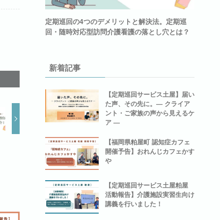
定期巡回の4つのデメリットと解決法。定期巡
回・随時対応型訪問介護看護の落とし穴とは？
新着記事
【定期巡回サービス土屋】届い
た声、その先に。― クライア
ント・ご家族の声から見えるケ
ア ―
【福岡県粕屋町 認知症カフェ
開催予告】おれんじカフェかす
や
【定期巡回サービス土屋粕屋
活動報告】介護施設実習生向け
講義を行いました！