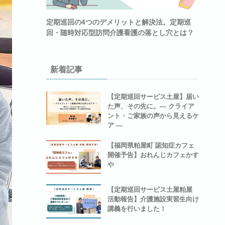
定期巡回の4つのデメリットと解決法。定期巡
回・随時対応型訪問介護看護の落とし穴とは？
新着記事
【定期巡回サービス土屋】届い
た声、その先に。― クライア
ント・ご家族の声から見えるケ
ア ―
【福岡県粕屋町 認知症カフェ
開催予告】おれんじカフェかす
や
【定期巡回サービス土屋粕屋
活動報告】介護施設実習生向け
講義を行いました！