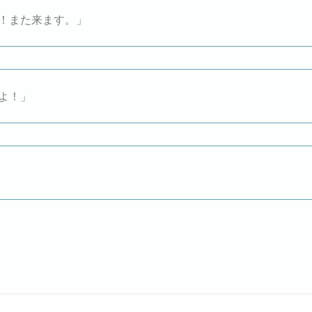
！また来ます。」
よ！」